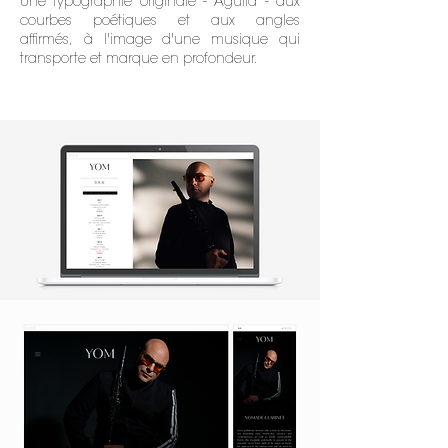
Une typographie originale - Aguila - aux
courbes poétiques et aux angles
affirmés,
à l'image d'une musique qui
transporte et marque en profondeur.